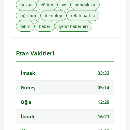
huzur
eğitim
ve
sondakika
öğretim
teknoloji
refah partisi
bilim
haber
şehit haberleri
Ezan Vakitleri
İmsak
03:33
Güneş
05:14
Öğle
12:29
İkindi
16:21