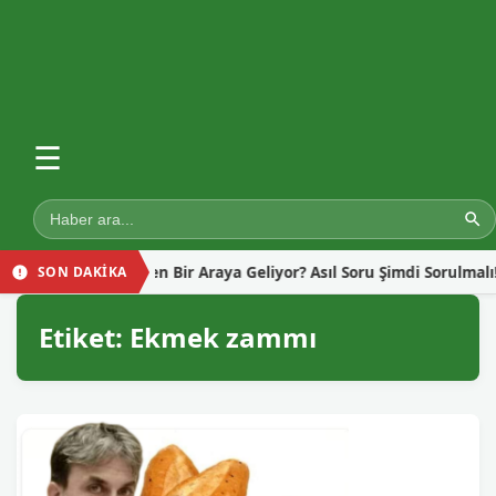
☰
men İçin Neden Bir Araya Geliyor? Asıl Soru Şimdi Sorulmalı!
SON DAKİKA
Etiket:
Ekmek zammı