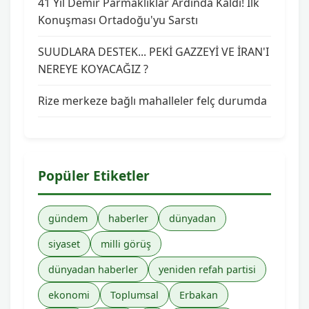
41 Yıl Demir Parmaklıklar Ardında Kaldı! İlk
Konuşması Ortadoğu'yu Sarstı
SUUDLARA DESTEK... PEKİ GAZZEYİ VE İRAN'I
NEREYE KOYACAĞIZ ?
Rize merkeze bağlı mahalleler felç durumda
Popüler Etiketler
gündem
haberler
dünyadan
siyaset
milli görüş
dünyadan haberler
yeniden refah partisi
ekonomi
Toplumsal
Erbakan