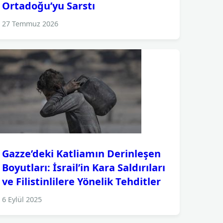
Ortadoğu’yu Sarstı
27 Temmuz 2026
Gazze’deki Katliamın Derinleşen
Boyutları: İsrail’in Kara Saldırıları
ve Filistinlilere Yönelik Tehditler
6 Eylül 2025