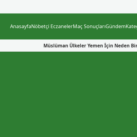
Anasayfa
Nöbetçi Eczaneler
Maç Sonuçları
Gündem
Kate
man Ülkeler Yemen İçin Neden Bir Araya Geliyor? Asıl Soru