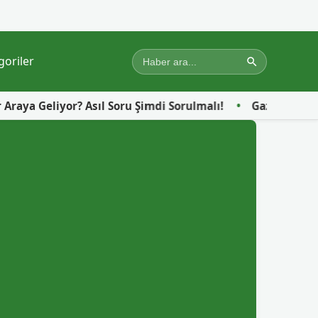
goriler
 Şimdi Sorulmalı!
Gazze’de Yerinden Edilen Sivillerin Sı