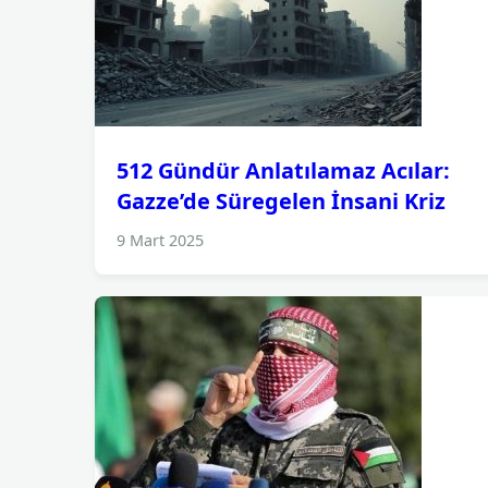
512 Gündür Anlatılamaz Acılar:
Gazze’de Süregelen İnsani Kriz
9 Mart 2025