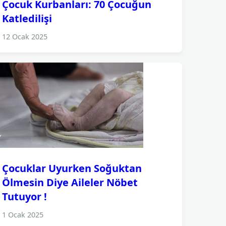
Çocuk Kurbanları: 70 Çocuğun
Katledilişi
12 Ocak 2025
Çocuklar Uyurken Soğuktan
Ölmesin Diye Aileler Nöbet
Tutuyor !
1 Ocak 2025