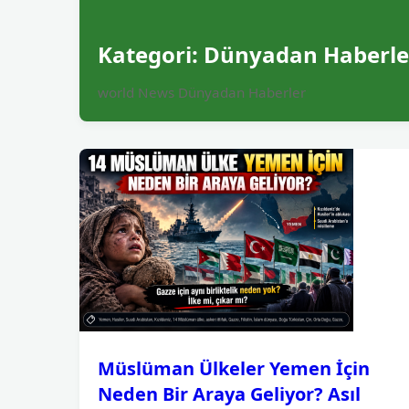
Kategori:
Dünyadan Haberle
world News Dünyadan Haberler
Müslüman Ülkeler Yemen İçin
Neden Bir Araya Geliyor? Asıl