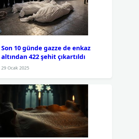
Son 10 günde gazze de enkaz
altından 422 şehit çıkartıldı
29 Ocak 2025