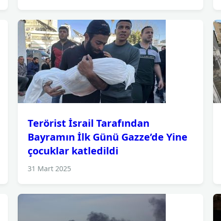
Terörist İsrail Tarafından
Bayramın İlk Günü Gazze’de Yine
çocuklar katledildi
31 Mart 2025