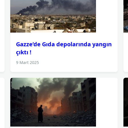
Gazze’de Gıda depolarında yangın
çıktı !
9 Mart 2025