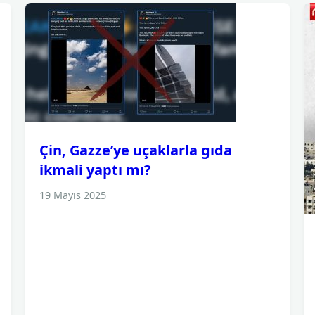
Çin, Gazze’ye uçaklarla gıda
ikmali yaptı mı?
19 Mayıs 2025