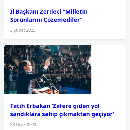
İl Başkanı Zerdeci “Milletin
Sorunlarını Çözemediler”
3 Şubat 2023
Fatih Erbakan ‘Zafere giden yol
sandıklara sahip çıkmaktan geçiyor’
28 Ocak 2023