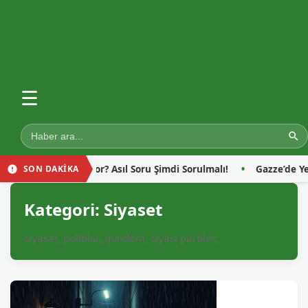
☰
l Soru Şimdi Sorulmalı!
Gazze’de Yerinden Edilen Sivillerin Sı
SON DAKİKA
Kategori:
Siyaset
siyaset, politika, gündem, siyasi partiler,