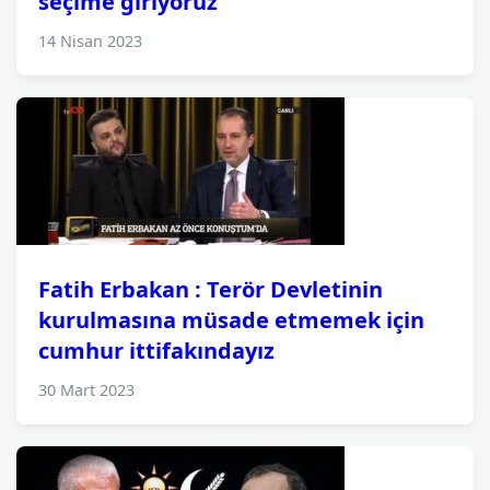
seçime giriyoruz’
14 Nisan 2023
Fatih Erbakan : Terör Devletinin
kurulmasına müsade etmemek için
cumhur ittifakındayız
30 Mart 2023