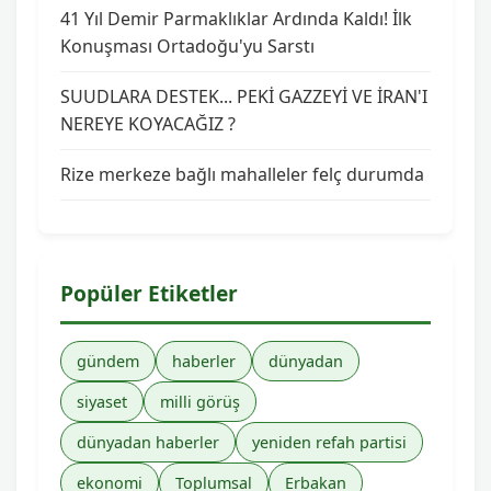
41 Yıl Demir Parmaklıklar Ardında Kaldı! İlk
Konuşması Ortadoğu'yu Sarstı
SUUDLARA DESTEK... PEKİ GAZZEYİ VE İRAN'I
NEREYE KOYACAĞIZ ?
Rize merkeze bağlı mahalleler felç durumda
Popüler Etiketler
gündem
haberler
dünyadan
siyaset
milli görüş
dünyadan haberler
yeniden refah partisi
ekonomi
Toplumsal
Erbakan