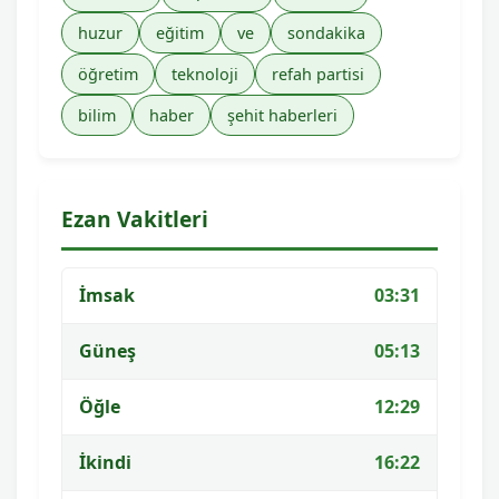
huzur
eğitim
ve
sondakika
öğretim
teknoloji
refah partisi
bilim
haber
şehit haberleri
Ezan Vakitleri
İmsak
03:31
Güneş
05:13
Öğle
12:29
İkindi
16:22