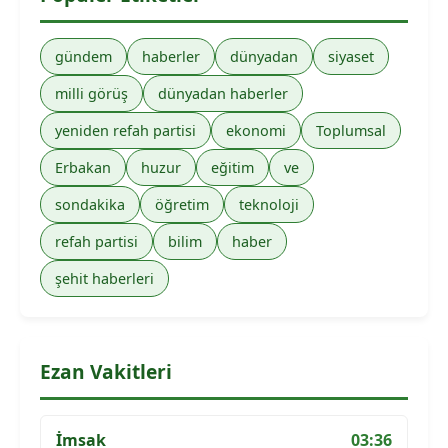
gündem
haberler
dünyadan
siyaset
milli görüş
dünyadan haberler
yeniden refah partisi
ekonomi
Toplumsal
Erbakan
huzur
eğitim
ve
sondakika
öğretim
teknoloji
refah partisi
bilim
haber
şehit haberleri
Ezan Vakitleri
İmsak
03:36