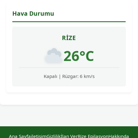
Hava Durumu
RIZE
26°C
Kapalı | Rüzgar: 6 km/s
Ana Sayfa
iletişim
Gizlilik
İlan Ver
Rize Epilasyon
Hakkında