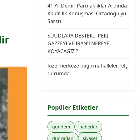
41 Yıl Demir Parmaklıklar Ardında
Kaldı! İlk Konuşması Ortadoğu'yu
Sarstı
SUUDLARA DESTEK... PEKİ
ir
GAZZEYİ VE İRAN'I NEREYE
KOYACAĞIZ ?
Rize merkeze bağlı mahalleler felç
durumda
Popüler Etiketler
gündem
haberler
dünyadan
siyaset