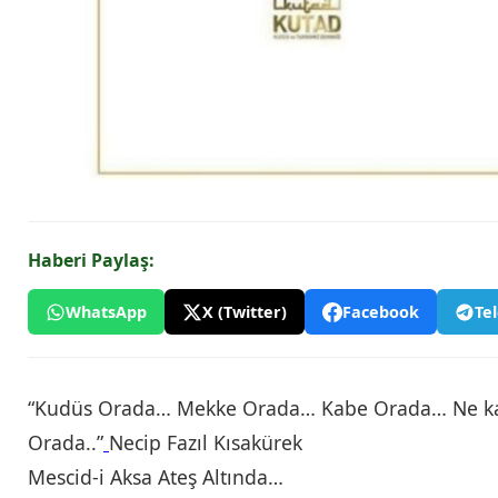
Haberi Paylaş:
WhatsApp
X (Twitter)
Facebook
Te
“Kudüs Orada… Mekke Orada… Kabe Orada… Ne kadar
Orada..”
Necip Fazıl Kısakürek
Mescid-i Aksa Ateş Altında…