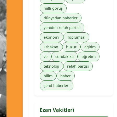
milli görüş
dünyadan haberler
yeniden refah partisi
ekonomi
Toplumsal
Erbakan
huzur
eğitim
ve
sondakika
öğretim
teknoloji
refah partisi
bilim
haber
şehit haberleri
Ezan Vakitleri