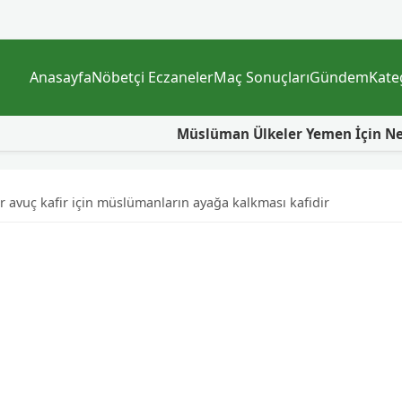
Anasayfa
Nöbetçi Eczaneler
Maç Sonuçları
Gündem
Kate
Müslüman Ülkeler Yemen İçin Neden Bir Araya Geliyor? A
ir avuç kafir için müslümanların ayağa kalkması kafidir