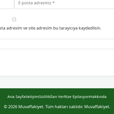
ta adresim ve site adresim bu tarayıcıya kaydedilsin.
Ana Sayfa
iletişim
Gizlilik
İlan Ver
Rize Epilasyon
Hakkında
© 2026 Muvaffakiyet. Tüm hakları saklıdır. Muvaffakiyet.