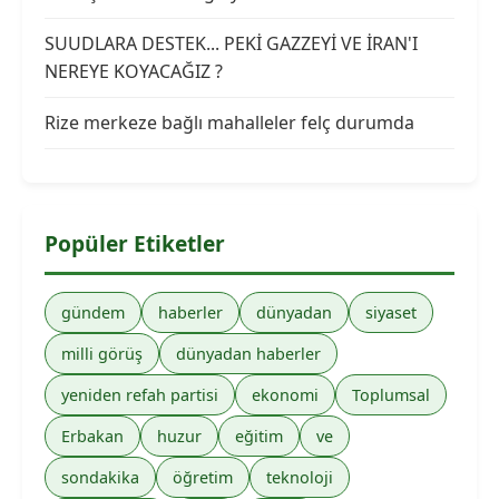
SUUDLARA DESTEK... PEKİ GAZZEYİ VE İRAN'I
NEREYE KOYACAĞIZ ?
Rize merkeze bağlı mahalleler felç durumda
Popüler Etiketler
gündem
haberler
dünyadan
siyaset
milli görüş
dünyadan haberler
yeniden refah partisi
ekonomi
Toplumsal
Erbakan
huzur
eğitim
ve
sondakika
öğretim
teknoloji