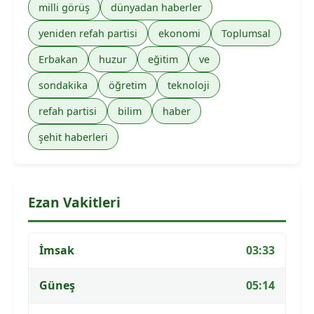
milli görüş
dünyadan haberler
yeniden refah partisi
ekonomi
Toplumsal
Erbakan
huzur
eğitim
ve
sondakika
öğretim
teknoloji
refah partisi
bilim
haber
şehit haberleri
Ezan Vakitleri
İmsak
03:33
Güneş
05:14