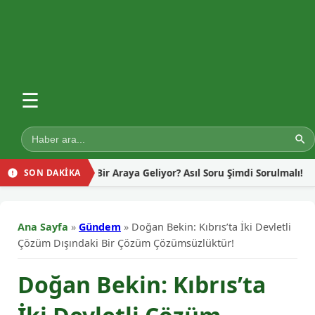
☰
İçin Neden Bir Araya Geliyor? Asıl Soru Şimdi Sorulmalı!
Gaz
SON DAKİKA
Ana Sayfa
»
Gündem
»
Doğan Bekin: Kıbrıs’ta İki Devletli
Çözüm Dışındaki Bir Çözüm Çözümsüzlüktür!
Doğan Bekin: Kıbrıs’ta