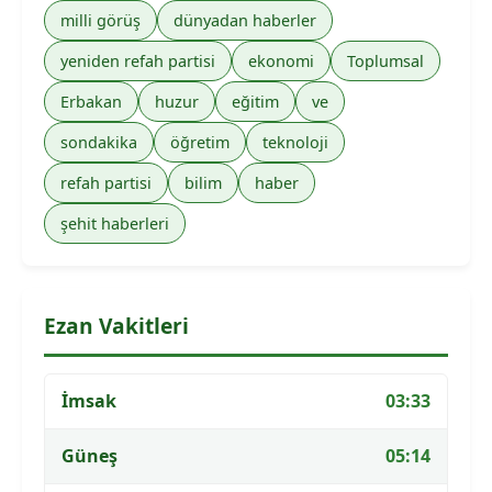
milli görüş
dünyadan haberler
yeniden refah partisi
ekonomi
Toplumsal
Erbakan
huzur
eğitim
ve
sondakika
öğretim
teknoloji
refah partisi
bilim
haber
şehit haberleri
Ezan Vakitleri
İmsak
03:33
Güneş
05:14