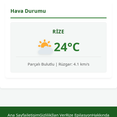
Hava Durumu
RIZE
24°C
Parçalı Bulutlu | Rüzgar: 4.1 km/s
Ana Sayfa
iletişim
Gizlilik
İlan Ver
Rize Epilasyon
Hakkında