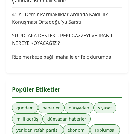
Çadırlara Bombalı Saldırı
41 Yıl Demir Parmaklıklar Ardında Kaldı! İlk
Konuşması Ortadoğu'yu Sarstı
SUUDLARA DESTEK... PEKİ GAZZEYİ VE İRAN'I
NEREYE KOYACAĞIZ ?
Rize merkeze bağlı mahalleler felç durumda
Popüler Etiketler
gündem
haberler
dünyadan
siyaset
milli görüş
dünyadan haberler
yeniden refah partisi
ekonomi
Toplumsal