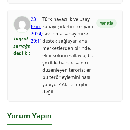
23
Türk havacılık ve uzay
Yanıtla
Ekim
sanayi şirketimize, yani
2024,
savunma sanayimize
Tuğrul
20:11
destek sağlayan ana
sarıağa
merkezlerden birinde,
dedi ki:
elini kolunu sallayıp, bu
şekilde haince saldırı
düzenleyen teröristler
bu terör eylemini nasıl
yapıyor? Akıl alır gibi
değil.
Yorum Yapın