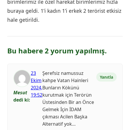
birimlerimiz ile özel harekat birimlerimiz hızla
buraya geldi. 1’i kadın 1’i erkek 2 terörist etkisiz
hale getirildi.
Bu habere 2 yorum yapılmış.
23
Şerefsiz namussuz
Yanıtla
Ekim
kahpe Vatan Hainleri
2024,
Bunların Kökünü
Mesut
19:52
kurutmak için Terörün
dedi ki:
Üstesinden Bir an Önce
Gelmek İçin İDAM
çıkması Acilen Başka
Alternatif yok…