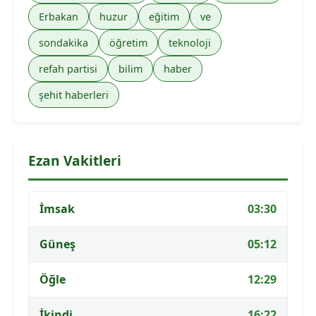
Erbakan
huzur
eğitim
ve
sondakika
öğretim
teknoloji
refah partisi
bilim
haber
şehit haberleri
Ezan Vakitleri
İmsak
03:30
Güneş
05:12
Öğle
12:29
İkindi
16:22