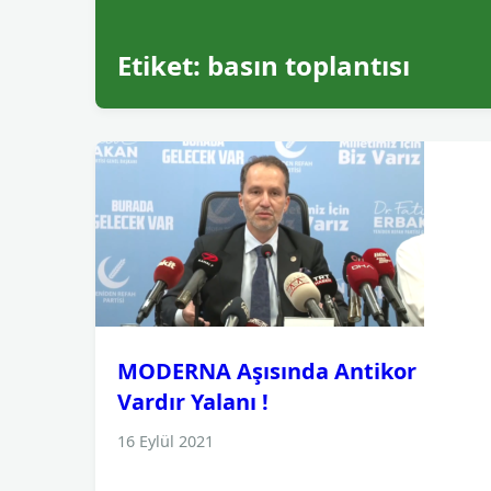
Etiket:
basın toplantısı
MODERNA Aşısında Antikor
Vardır Yalanı !
16 Eylül 2021