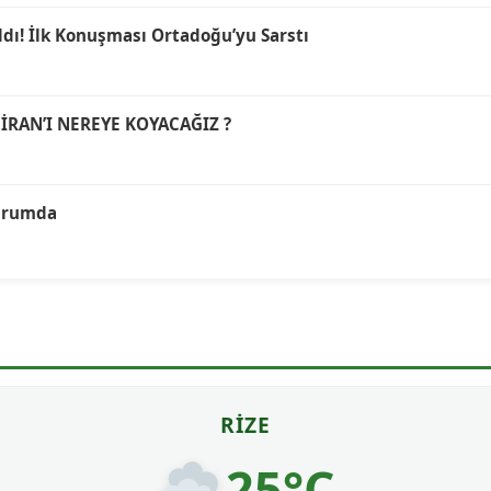
ldı! İlk Konuşması Ortadoğu’yu Sarstı
İRAN’I NEREYE KOYACAĞIZ ?
durumda
RIZE
25°C