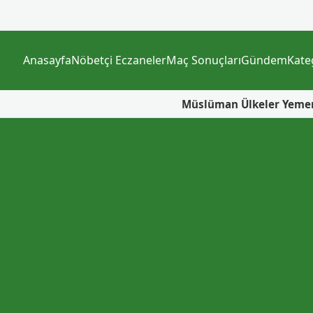
Anasayfa
Nöbetçi Eczaneler
Maç Sonuçları
Gündem
Kate
Müslüman Ülkeler Yemen İçin Neden Bi