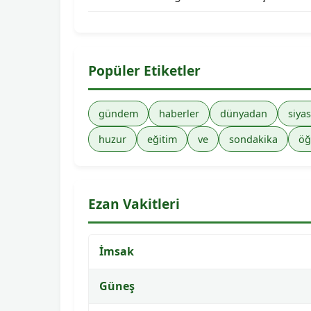
Popüler Etiketler
gündem
haberler
dünyadan
siyas
huzur
eğitim
ve
sondakika
öğ
Ezan Vakitleri
İmsak
Güneş