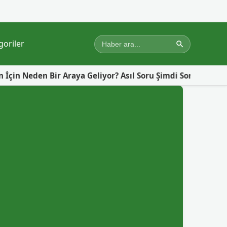
goriler
r Araya Geliyor? Asıl Soru Şimdi Sorulmalı!
Gazze’de Y