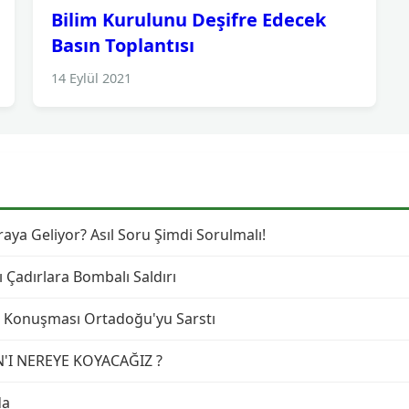
Bilim Kurulunu Deşifre Edecek
Basın Toplantısı
14 Eylül 2021
ya Geliyor? Asıl Soru Şimdi Sorulmalı!
ı Çadırlara Bombalı Saldırı
lk Konuşması Ortadoğu'yu Sarstı
N'I NEREYE KOYACAĞIZ ?
da