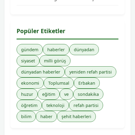
Popüler Etiketler
gündem
haberler
dünyadan
siyaset
milli görüş
dünyadan haberler
yeniden refah partisi
ekonomi
Toplumsal
Erbakan
huzur
eğitim
ve
sondakika
öğretim
teknoloji
refah partisi
bilim
haber
şehit haberleri