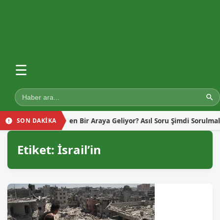
☰
en İçin Neden Bir Araya Geliyor? Asıl Soru Şimdi Sorulmalı!
SON DAKİKA
Etiket:
İsrail’in