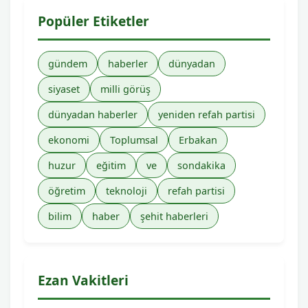
Popüler Etiketler
gündem
haberler
dünyadan
siyaset
milli görüş
dünyadan haberler
yeniden refah partisi
ekonomi
Toplumsal
Erbakan
huzur
eğitim
ve
sondakika
öğretim
teknoloji
refah partisi
bilim
haber
şehit haberleri
Ezan Vakitleri