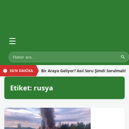
☰
in Neden Bir Araya Geliyor? Asıl Soru Şimdi Sorulmalı!
Gazze
SON DAKİKA
Etiket:
rusya