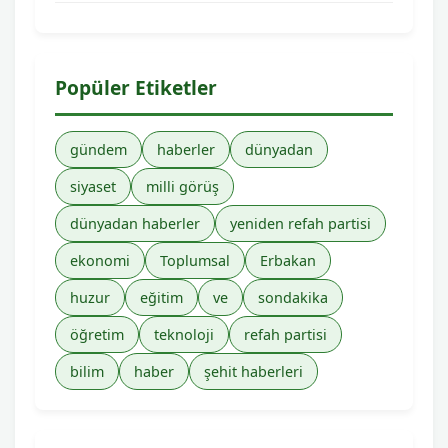
Popüler Etiketler
gündem
haberler
dünyadan
siyaset
milli görüş
dünyadan haberler
yeniden refah partisi
ekonomi
Toplumsal
Erbakan
huzur
eğitim
ve
sondakika
öğretim
teknoloji
refah partisi
bilim
haber
şehit haberleri