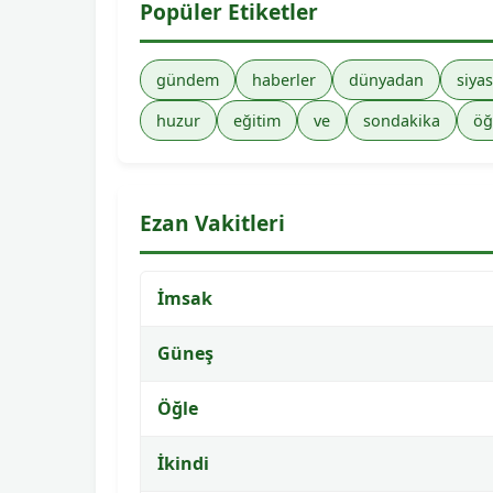
Popüler Etiketler
gündem
haberler
dünyadan
siyas
huzur
eğitim
ve
sondakika
öğ
Ezan Vakitleri
İmsak
Güneş
Öğle
İkindi