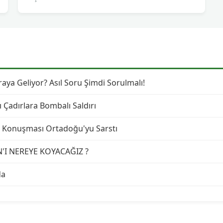
ya Geliyor? Asıl Soru Şimdi Sorulmalı!
ı Çadırlara Bombalı Saldırı
lk Konuşması Ortadoğu'yu Sarstı
N'I NEREYE KOYACAĞIZ ?
da