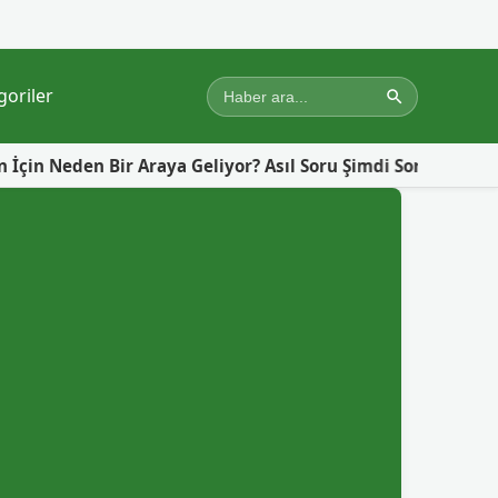
goriler
ir Araya Geliyor? Asıl Soru Şimdi Sorulmalı!
Gazze’de