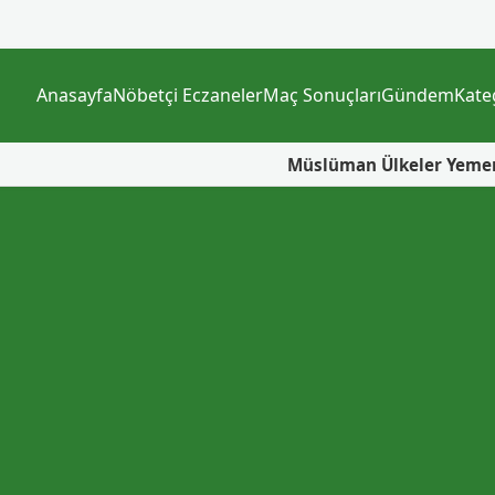
Anasayfa
Nöbetçi Eczaneler
Maç Sonuçları
Gündem
Kate
Müslüman Ülkeler Yemen İçin Neden B