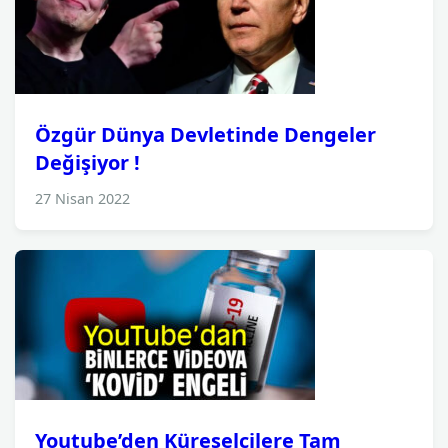
Özgür Dünya Devletinde Dengeler
Değişiyor !
27 Nisan 2022
Youtube’den Küreselcilere Tam