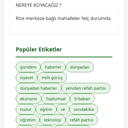
NEREYE KOYACAĞIZ ?
Rize merkeze bağlı mahalleler felç durumda
Popüler Etiketler
gündem
haberler
dünyadan
siyaset
milli görüş
dünyadan haberler
yeniden refah partisi
ekonomi
Toplumsal
Erbakan
huzur
eğitim
ve
sondakika
öğretim
teknoloji
refah partisi