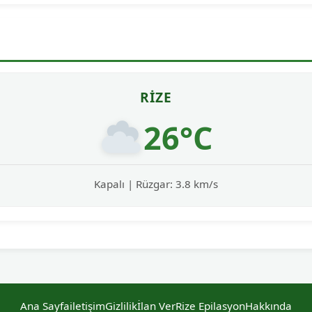
RIZE
26°C
Kapalı | Rüzgar: 3.8 km/s
Ana Sayfa
iletişim
Gizlilik
İlan Ver
Rize Epilasyon
Hakkında