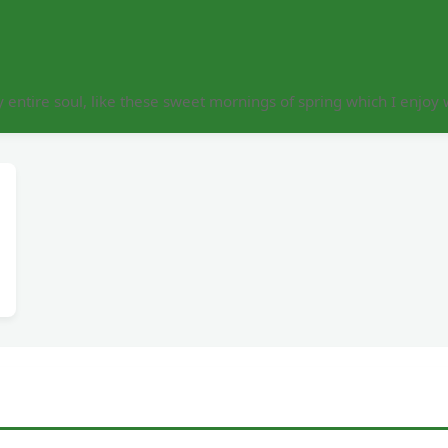
 entire soul, like these sweet mornings of spring which I enjoy