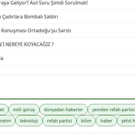
ya Geliyor? Asıl Soru Şimdi Sorulmalı!
ı Çadırlara Bombalı Saldırı
lk Konuşması Ortadoğu'yu Sarstı
N'I NEREYE KOYACAĞIZ ?
da
et
milli görüş
dünyadan haberler
yeniden refah partisi
retim
teknoloji
refah partisi
bilim
haber
şehit 