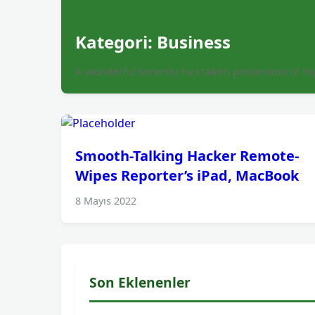
Kategori:
Business
A wonderful serenity has taken possession of my
Smooth-Talking Hacker Remote-
Wipes Reporter’s iPad, MacBook
8 Mayıs 2022
Son Eklenenler