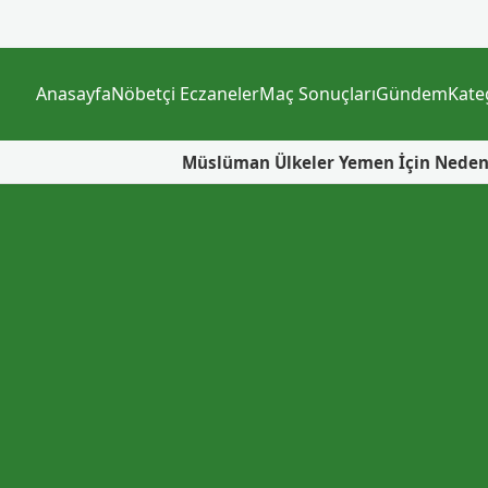
Anasayfa
Nöbetçi Eczaneler
Maç Sonuçları
Gündem
Kate
Müslüman Ülkeler Yemen İçin Neden Bir Araya Ge