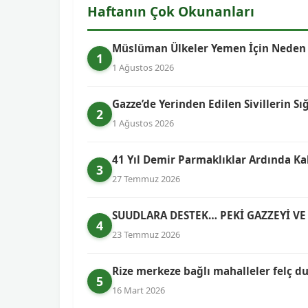
Haftanın Çok Okunanları
Müslüman Ülkeler Yemen İçin Neden Bi
1
1 Ağustos 2026
Gazze’de Yerinden Edilen Sivillerin Sı
2
1 Ağustos 2026
41 Yıl Demir Parmaklıklar Ardında Ka
3
27 Temmuz 2026
SUUDLARA DESTEK… PEKİ GAZZEYİ VE 
4
23 Temmuz 2026
Rize merkeze bağlı mahalleler felç 
5
16 Mart 2026