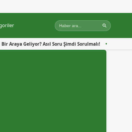
goriler
liyor? Asıl Soru Şimdi Sorulmalı!
Gazze’de Yerinden Ed