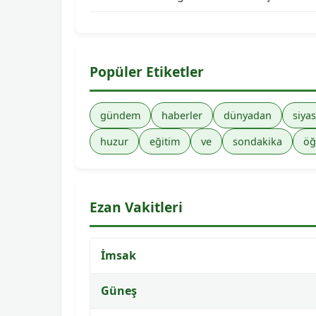
Popüler Etiketler
gündem
haberler
dünyadan
siyas
huzur
eğitim
ve
sondakika
öğ
Ezan Vakitleri
İmsak
Güneş