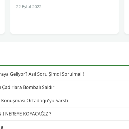
22 Eylül 2022
ya Geliyor? Asıl Soru Şimdi Sorulmalı!
ı Çadırlara Bombalı Saldırı
lk Konuşması Ortadoğu'yu Sarstı
N'I NEREYE KOYACAĞIZ ?
da