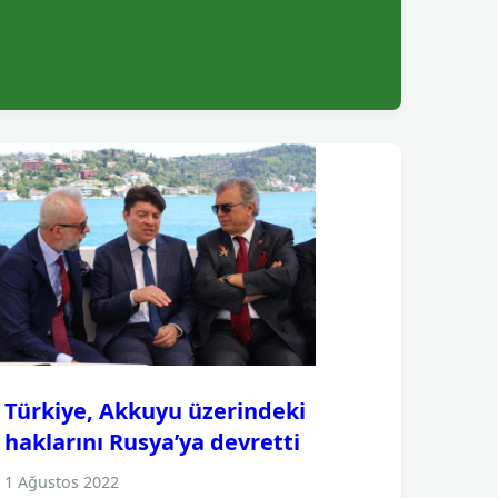
Türkiye, Akkuyu üzerindeki
haklarını Rusya’ya devretti
1 Ağustos 2022