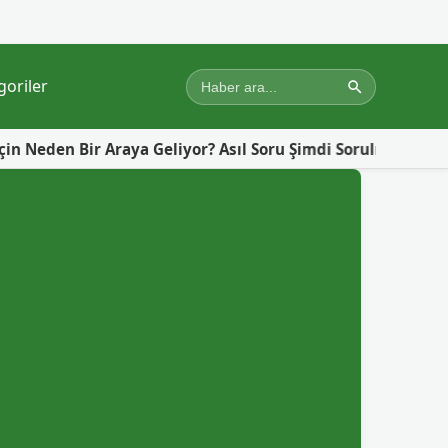
goriler
Araya Geliyor? Asıl Soru Şimdi Sorulmalı!
Gazze’de Yer