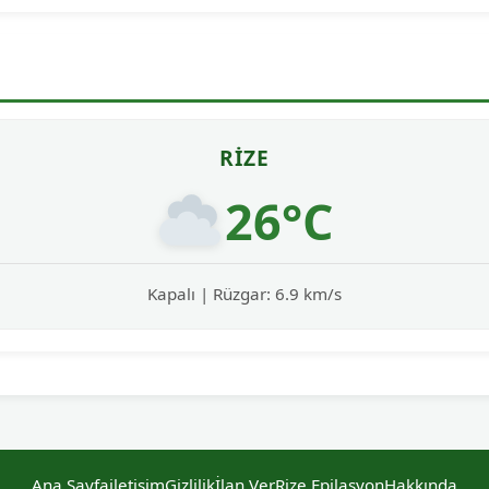
RIZE
26°C
Kapalı | Rüzgar: 6.9 km/s
Ana Sayfa
iletişim
Gizlilik
İlan Ver
Rize Epilasyon
Hakkında