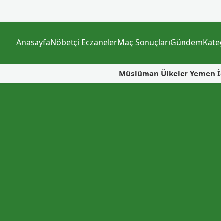
Anasayfa
Nöbetçi Eczaneler
Maç Sonuçları
Gündem
Kate
Müslüman Ülkeler Yemen İçin Neden Bir 